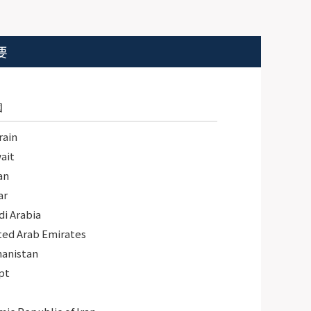
要
国
rain
ait
an
ar
di Arabia
ted Arab Emirates
hanistan
pt