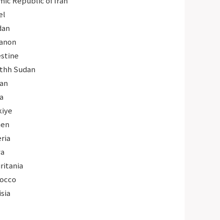
mic Republic of Iran
el
dan
anon
estine
thh Sudan
an
a
kiye
en
ria
ya
ritania
occo
sia