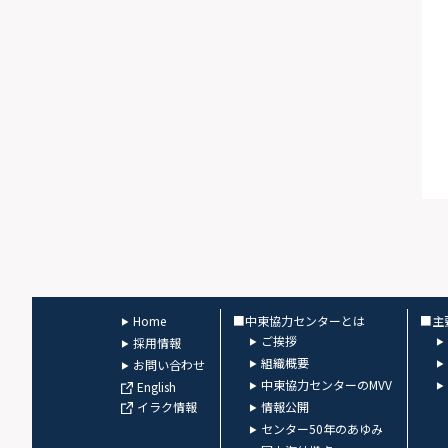
Home
■中東協力センターとは
■主
ご挨拶
採用情報
組織概要
お問い合わせ
中東協力センターのMVV
English
イラク情報
情報公開
センター50年のあゆみ