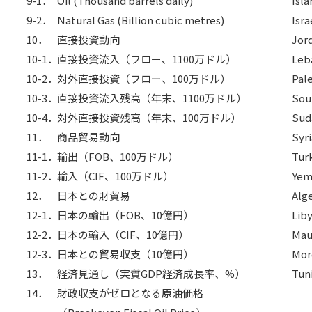
9-1．
Oil (Thousand barrels daily)
Isla
9-2．
Natural Gas (Billion cubic metres)
Isra
10．
直接投資動向
Jor
10-1．
直接投資流入（フロー、1100万ドル）
Leb
10-2．
対外直接投資（フロー、100万ドル）
Pal
10-3．
直接投資流入残高（年末、1100万ドル）
Sou
10-4．
対外直接投資残高（年末、100万ドル）
Sud
11．
商品貿易動向
Syri
11-1．
輸出（FOB、100万ドル）
Tur
11-2．
輸入（CIF、100万ドル）
Yem
12．
日本との財貿易
Alge
12-1．
日本の輸出（FOB、10億円）
Lib
12-2．
日本の輸入（CIF、10億円）
Mau
12-3．
日本との貿易収支（10億円）
Mor
13．
経済見通し（実質GDP経済成長率、%）
Tuni
14．
財政収支がゼロとなる原油価格