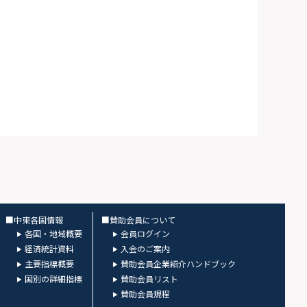
■中東各国情報
■賛助会員について
各国・地域概要
会員ログイン
経済統計資料
入会のご案内
主要指標概要
賛助会員企業紹介ハンドブック
国別の詳細指標
賛助会員リスト
賛助会員規程