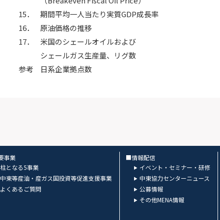
（Breakeven Fiscal Oil Price）
15．
期間平均一人当たり実質GDP成長率
16．
原油価格の推移
17．
米国のシェールオイルおよび
シェールガス生産量、リグ数
参考
日系企業拠点数
要事業
■情報配信
柱となる5事業
イベント・セミナー・研修
中東等産油・産ガス国投資等促進支援事業
中東協力センターニュース
よくあるご質問
公募情報
その他MENA情報