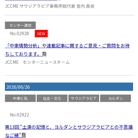
JCCME サウジアラビア事務所総代表 宮内 良尚
センター通信
No.02928
NEW
「中東情勢分析」や連載記事に関するご意見・ご質問をお待
ちしております。
JCCME センターニュースチーム
2026/06/26
中東と私
社会・文化
サウジアラビア
ヨルダン
No.02922
第13回 “土漠の記憶と、ヨルダンとサウジアラビアとの不思議
なご縁”