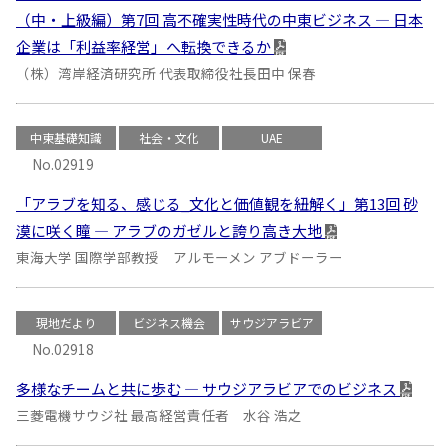
（中・上級編）第7回 高不確実性時代の中東ビジネス ― 日本
企業は「利益率経営」へ転換できるか
（株）湾岸経済研究所 代表取締役社長田中 保春
中東基礎知識
社会・文化
UAE
No.02919
「アラブを知る、感じる_文化と価値観を紐解く」第13回 砂
漠に咲く瞳 ― アラブのガゼルと誇り高き大地
東海大学 国際学部教授 アルモーメン アブドーラー
現地だより
ビジネス機会
サウジアラビア
No.02918
多様なチームと共に歩む ― サウジアラビアでのビジネス
三菱電機サウジ社 最高経営責任者 水谷 浩之