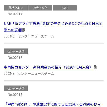
現地だより
社会・文化
UAE
No.02917
UAE「新アラビア語法」制定の動きにみる3つの視点と日本企
業への影響
JCCME センターニュースチーム
センター通信
No.02916
中東協力センター 新賛助会員の紹介（2026年2月入会）
JCCME センターニュースチーム
センター通信
No.02915
「中東情勢分析」や連載記事に関するご意見・ご質問をお待