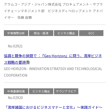
アラムコ・アジア・ジャパン株式会社 プロキュアメント・サプラ
イチェーンマネジメント部 ビジネスディベロップメント アドバ
イザー 佐藤 由爾
中東情勢分析
政治・経済
ビジネス機会
GCC
No.02921
協調と競争の狭間で︓『Geo Horizon』に問う、湾岸ビジネ
ス戦略の要諦
GEO HORIZON - INNOVATION STRATEGY AND TECHNOLOGICAL
COOPERATION
中東基礎知識
ビジネス機会
サウジアラビア
No.02920
「湾岸諸国におけるビジネスマナーと文化」〜実践ガイド〜