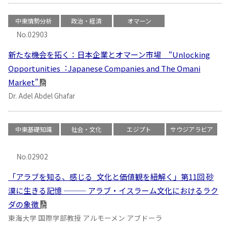
中東情勢分析
政治・経済
オマーン
No.02903
新たな機会を拓く：日本企業とオマーン市場 “Unlocking
Opportunities︓Japanese Companies and The Omani
Market”
Dr. Adel Abdel Ghafar
中東基礎知識
社会・文化
エジプト
サウジアラビア
No.02902
「アラブを知る、感じる_文化と価値観を紐解く」第11回 砂
漠に生きる記憶 ――― アラブ・イスラーム文化におけるラク
ダの象徴
東海大学 国際学部教授 アルモーメン アブドーラ