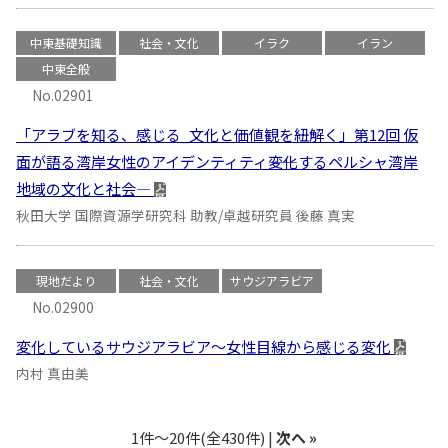
中東基礎知識
社会・文化
イラク
イラン
中東全般
No.02901
「アラブを知る、感じる_文化と価値観を紐解く」第12回 仮
面が語る湾岸女性のアイデンティティ――変化するペルシャ湾岸
地域の文化と社会―
秋田大学 国際資源学研究科 助教/卓越研究員 後藤 真実
現地だより
社会・文化
サウジアラビア
No.02900
変化しているサウジアラビア〜女性目線から感じる変化
内村 真由美
1件～20件(全430件) |
次へ »