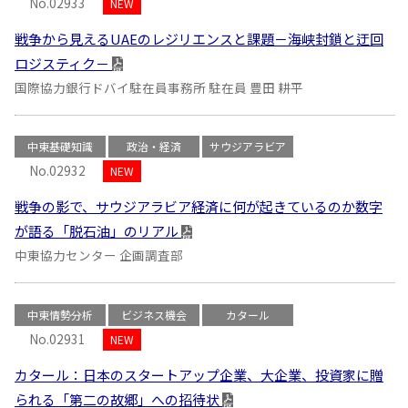
No.02933
NEW
戦争から見えるUAEのレジリエンスと課題－海峡封鎖と迂回
ロジスティク－
国際協力銀行ドバイ駐在員事務所 駐在員 豊田 耕平
中東基礎知識
政治・経済
サウジアラビア
No.02932
NEW
戦争の影で、サウジアラビア経済に何が起きているのか数字
が語る「脱石油」のリアル
中東協力センター 企画調査部
中東情勢分析
ビジネス機会
カタール
No.02931
NEW
カタール：日本のスタートアップ企業、大企業、投資家に贈
られる「第二の故郷」への招待状