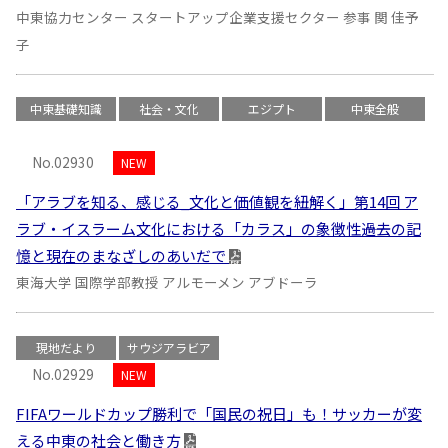
中東協力センター スタートアップ企業支援セクター 参事 関 佳予
子
中東基礎知識
社会・文化
エジプト
中東全般
No.02930
NEW
「アラブを知る、感じる_文化と価値観を紐解く」第14回 ア
ラブ・イスラーム文化における「カラス」の象徴性――過去の記
憶と現在のまなざしのあいだで
東海大学 国際学部教授 アルモーメン アブドーラ
現地だより
サウジアラビア
No.02929
NEW
FIFAワールドカップ勝利で「国民の祝日」も！サッカーが変
える中東の社会と働き方