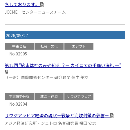
ちしております。
JCCME センターニュースチーム
2026/05/27
中東と私
社会・文化
エジプト
No.02905
第12回 “約束は神のみぞ知る︖ ― カイロでの手痛い洗礼 ―”
（一財）国際開発センター 研究顧問 畑中 美樹
中東情勢分析
政治・経済
サウジアラビア
No.02904
サウジアラビア経済の現状－戦争と海峡封鎖の影響－
アジア経済研究所・ジェトロ 名誉研究員 福田 安志