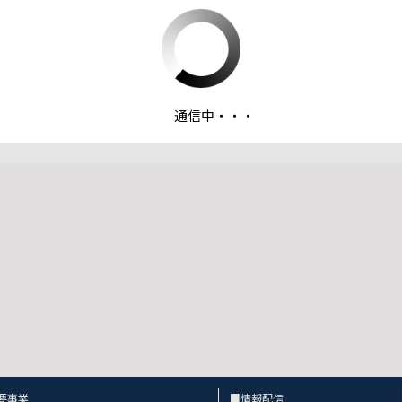
ファイルダウンロード
通信中・・・
：我が国の国別液化天然ガス輸入量
要事業
■情報配信